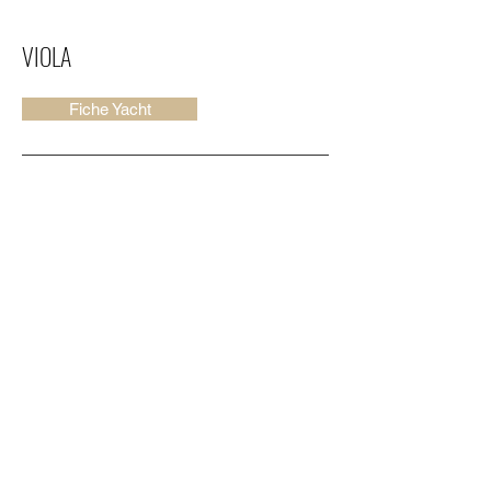
VIOLA
Fiche Yacht
VIVACIOUS
Fiche Yacht
VIVEKA
Fiche Yacht