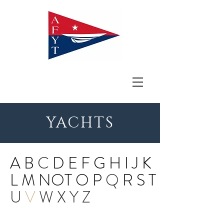
YACHTS
A
B
C
D
E
F
G
H
I
J
K
L
M
NOT
O
P
Q
R
S
T
U
V
W
X
Y
Z