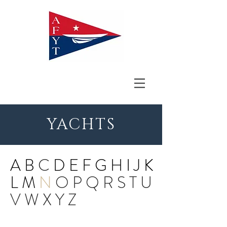
YACHTS
A
B
C
D
E
F
G
H
I
J
K
L
M
N
O
P
Q
R
S
T
U
V
W
X
Y
Z