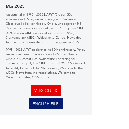
Mai 2025
Au sommaire,
1995 - 2025
L’AFYT fête son 30e
anniversaire ! Peter, we will miss you .. ! Sauvez un
Classique ! « Solitar Nosc », Oriole, une copropriété
réussie, La jauge pour les nuls, étape 1, La jauge CIM -
2025, AG du CIM Lancement de la saison 2025,
Bienvenue aux «JEC», Welcome to Cariad, News des
Associations, Brèves de pontons, Programme 2025
1995 - 2025
AFYT celebrates its 30th anniversary, Peter,
we will miss you ..! Save a classic! « Solitar Nosc »
Oriole, a successful co-ownership! The rating for
dummies – step 1, The CIM rating – 2025, CIM General
Assembly Launch of the 2025 season, Welcome to the
«JEC», News from the Associations, Welcome to
Cariad, Tell Tales, 2025 Program
VERSION FR
ENGLISH FILE