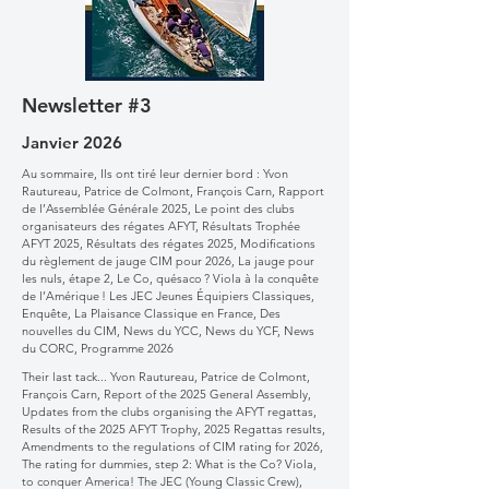
Newsletter #3
Janvier 2026
Au sommaire, Ils ont tiré leur dernier bord : Yvon
Rautureau, Patrice de Colmont, François Carn, Rapport
de l’Assemblée Générale 2025, Le point des clubs
organisateurs des régates AFYT, Résultats Trophée
AFYT 2025, Résultats des régates 2025, Modifications
du règlement de jauge CIM pour 2026, La jauge pour
les nuls, étape 2, Le Co, quésaco ? Viola à la conquête
de l’Amérique ! Les JEC Jeunes Équipiers Classiques,
Enquête, La Plaisance Classique en France, Des
nouvelles du CIM, News du YCC, News du YCF, News
du CORC, Programme 2026
Their last tack... Yvon Rautureau, Patrice de Colmont,
François Carn, Report of the 2025 General Assembly,
Updates from the clubs organising the AFYT regattas,
Results of the 2025 AFYT Trophy, 2025 Regattas results,
Amendments to the regulations of CIM rating for 2026,
The rating for dummies, step 2: What is the Co? Viola,
to conquer America! The JEC (Young Classic Crew),