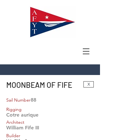
MOONBEAM OF FIFE
X
88
Sail Number
Rigging
Cotre aurique
Architect
William Fife III
Builder