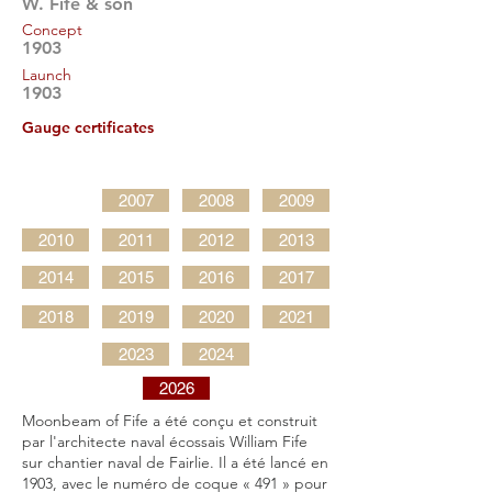
W. Fife & son
Concept
1903
Launch
1903
Gauge certificates
2007
2008
2009
2010
2011
2012
2013
2014
2015
2016
2017
2018
2019
2020
2021
2023
2024
2026
Moonbeam of Fife a été conçu et construit
par l'architecte naval écossais William Fife
sur chantier naval de Fairlie. Il a été lancé en
1903, avec le numéro de coque « 491 » pour