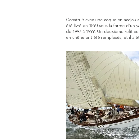
Construit avec une coque en acajou s
été livré en 1890 sous la forme d'un 
de 1997 à 1999. Un deuxième refit co
en chêne ont été remplacés, et il a 