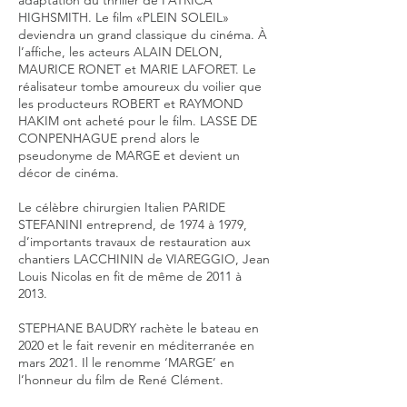
adaptation du thriller de PATRICA
HIGHSMITH. Le film «PLEIN SOLEIL»
deviendra un grand classique du cinéma. À
l’affiche, les acteurs ALAIN DELON,
MAURICE RONET et MARIE LAFORET. Le
réalisateur tombe amoureux du voilier que
les producteurs ROBERT et RAYMOND
HAKIM ont acheté pour le film. LASSE DE
CONPENHAGUE prend alors le
pseudonyme de MARGE et devient un
décor de cinéma.
Le célèbre chirurgien Italien PARIDE
STEFANINI entreprend, de 1974 à 1979,
d’importants travaux de restauration aux
chantiers LACCHININ de VIAREGGIO, Jean
Louis Nicolas en fit de même de 2011 à
2013.
STEPHANE BAUDRY rachète le bateau en
2020 et le fait revenir en méditerranée en
mars 2021. Il le renomme ‘MARGE’ en
l’honneur du film de René Clément.