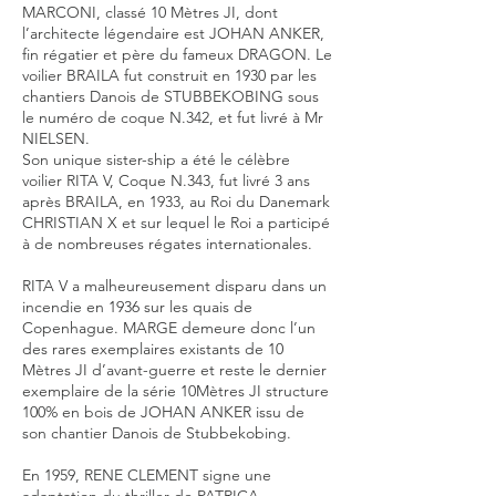
MARCONI, classé 10 Mètres JI, dont
l’architecte légendaire est JOHAN ANKER,
fin régatier et père du fameux DRAGON. Le
voilier BRAILA fut construit en 1930 par les
chantiers Danois de STUBBEKOBING sous
le numéro de coque N.342, et fut livré à Mr
NIELSEN.
Son unique sister-ship a été le célèbre
voilier RITA V, Coque N.343, fut livré 3 ans
après BRAILA, en 1933, au Roi du Danemark
CHRISTIAN X et sur lequel le Roi a participé
à de nombreuses régates internationales.
RITA V a malheureusement disparu dans un
incendie en 1936 sur les quais de
Copenhague. MARGE demeure donc l’un
des rares exemplaires existants de 10
Mètres JI d’avant-guerre et reste le dernier
exemplaire de la série 10Mètres JI structure
100% en bois de JOHAN ANKER issu de
son chantier Danois de Stubbekobing.
En 1959, RENE CLEMENT signe une